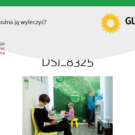
można ją wyleczyć?
620
res
ina
DSJ_8325