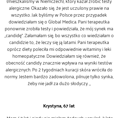
(mieszkaliśmy w Niemczech), który kazał zrobić testy
alergiczne. Okazało się, że jest uczulony prawie na
wszystko. Jak byliśmy w Polsce przez przypadek
dowiedziałam się o Global Medica. Pani terapeutka
ponownie zrobiła testy i powiedziała, że mój synek ma
„candidę”. Załamałam się, bo wszystko co wiedziałam o
candidzie to, że leczy się ją latami. Pani terapeutka
oprócz diety poleciła mi odpowiednie witaminy i leki
homeopatyczne. Dowiedziałam się również, że
obecność candidy znacznie wpływa na wyniki testów
alergicznych. Po 2 tygodniach kuracji skóra wróciła do
normy. Jestem bardzo zadowolona, pilnuje tylko synka,
żeby nie jadł za dużo słodyczy. „
Krystyna, 67 lat
„Mam 67 lat i nigdy nie miałam żadnych uczuleń. 2 lata