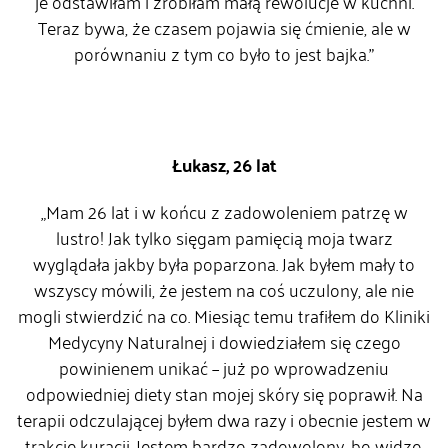
je odstawiłam i zrobiłam małą rewolucje w kuchni.
Teraz bywa, że czasem pojawia się ćmienie, ale w
porównaniu z tym co było to jest bajka.”
Łukasz, 26 lat
„Mam 26 lat i w końcu z zadowoleniem patrzę w
lustro! Jak tylko sięgam pamięcią moja twarz
wyglądała jakby była poparzona. Jak byłem mały to
wszyscy mówili, że jestem na coś uczulony, ale nie
mogli stwierdzić na co. Miesiąc temu trafiłem do Kliniki
Medycyny Naturalnej i dowiedziałem się czego
powinienem unikać – już po wprowadzeniu
odpowiedniej diety stan mojej skóry się poprawił. Na
terapii odczulającej byłem dwa razy i obecnie jestem w
trakcie kuracji. Jestem bardzo zadowolony, bo widzę,