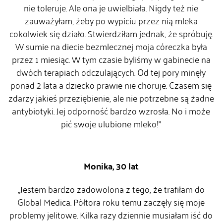
nie toleruje. Ale ona je uwielbiała. Nigdy też nie
zauważyłam, żeby po wypiciu przez nią mleka
cokolwiek się działo. Stwierdziłam jednak, że spróbuję.
W sumie na diecie bezmlecznej moja córeczka była
przez 1 miesiąc. W tym czasie byliśmy w gabinecie na
dwóch terapiach odczulających. Od tej pory minęły
ponad 2 lata a dziecko prawie nie choruje. Czasem się
zdarzy jakieś przeziębienie, ale nie potrzebne są żadne
antybiotyki. Jej odporność bardzo wzrosła. No i może
pić swoje ulubione mleko!”
Monika, 30 lat
„Jestem bardzo zadowolona z tego, że trafiłam do
Global Medica. Półtora roku temu zaczęły się moje
problemy jelitowe. Kilka razy dziennie musiałam iść do