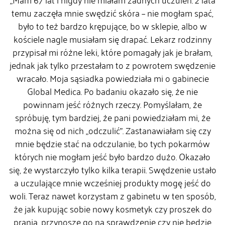
temu zaczęła mnie swędzić skóra – nie mogłam spać,
było to też bardzo krępujące, bo w sklepie, albo w
kościele nagle musiałam się drapać. Lekarz rodzinny
przypisał mi różne leki, które pomagały jak je brałam,
jednak jak tylko przestałam to z powrotem swędzenie
wracało. Moja sąsiadka powiedziała mi o gabinecie
Global Medica. Po badaniu okazało się, że nie
powinnam jeść różnych rzeczy. Pomyślałam, że
spróbuję, tym bardziej, że pani powiedziałam mi, że
można się od nich „odczulić”. Zastanawiałam się czy
mnie będzie stać na odczulanie, bo tych pokarmów
których nie mogłam jeść było bardzo dużo. Okazało
się, że wystarczyło tylko kilka terapii. Swędzenie ustało
a uczulające mnie wcześniej produkty mogę jeść do
woli. Teraz nawet korzystam z gabinetu w ten sposób,
że jak kupując sobie nowy kosmetyk czy proszek do
prania, przynoszę go na sprawdzenie czy nie będzie